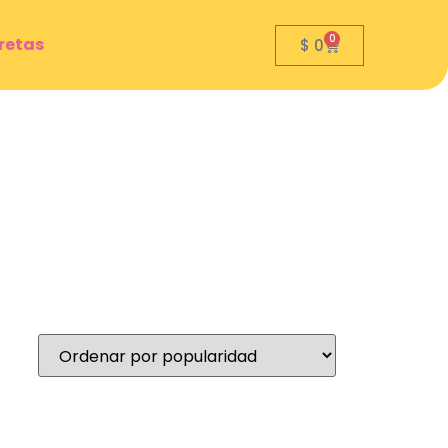
0
bretas
$
0